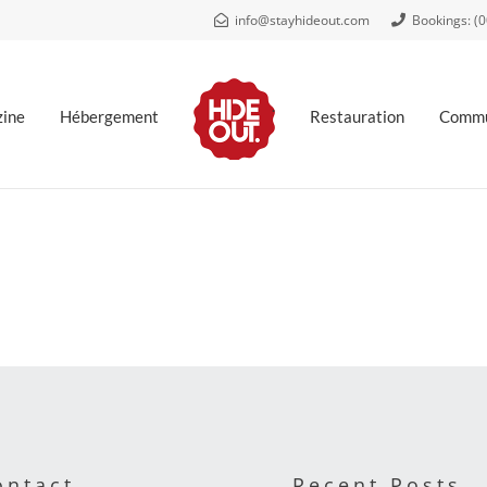
info@stayhideout.com
Bookings: (
.
ine
Hébergement
Restauration
Commu
ontact
Recent Posts