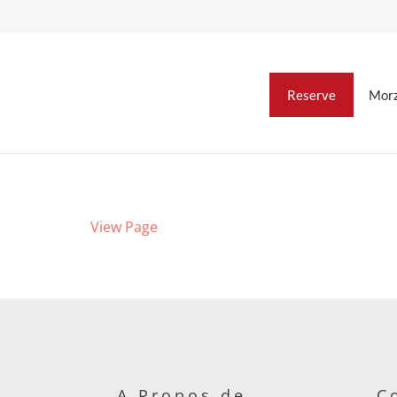
Reserve
Morz
View Page
A Propos de
C